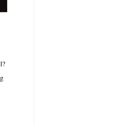
il?
ng